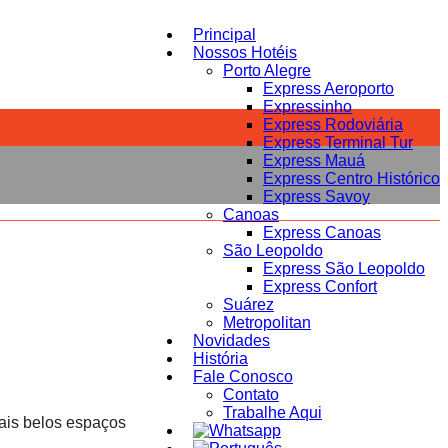
Principal
Nossos Hotéis
Porto Alegre
Express Aeroporto
Expressinho
Express Rodoviária
Express Terminal Tur
Express Mauá
Express Centro Histórico
Express Savoy
Canoas
Express Canoas
São Leopoldo
Express São Leopoldo
Express Confort
Suárez
Metropolitan
Novidades
História
Fale Conosco
Contato
Trabalhe Aqui
mais belos espaços